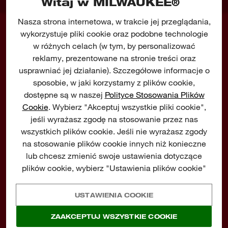
Witaj w MILWAUKEE®
Nasza strona internetowa, w trakcie jej przeglądania,
wykorzystuje pliki cookie oraz podobne technologie
w różnych celach (w tym, by personalizować
reklamy, prezentowane na stronie treści oraz
usprawniać jej działanie). Szczegółowe informacje o
sposobie, w jaki korzystamy z plików cookie,
dostępne są w naszej
Polityce Stosowania Plików
Cookie
. Wybierz "Akceptuj wszystkie pliki cookie",
jeśli wyrażasz zgodę na stosowanie przez nas
wszystkich plików cookie. Jeśli nie wyrażasz zgody
na stosowanie plików cookie innych niż konieczne
lub chcesz zmienić swoje ustawienia dotyczące
plików cookie, wybierz "Ustawienia plików cookie"
USTAWIENIA COOKIE
ZAAKCEPTUJ WSZYSTKIE COOKIE
RECYKLING AKUMULATORÓW