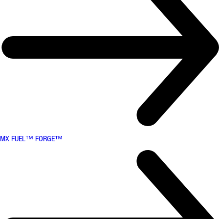
MX FUEL™ FORGE™