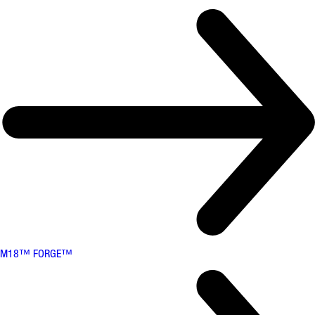
M18™ FORGE™