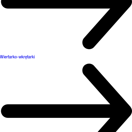
Wiertarko-wkrętarki