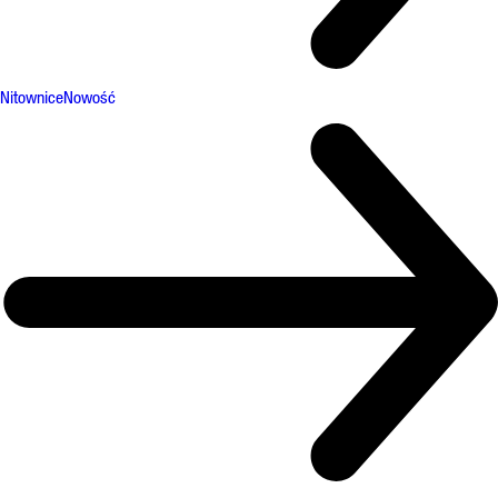
Nitownice
Nowość