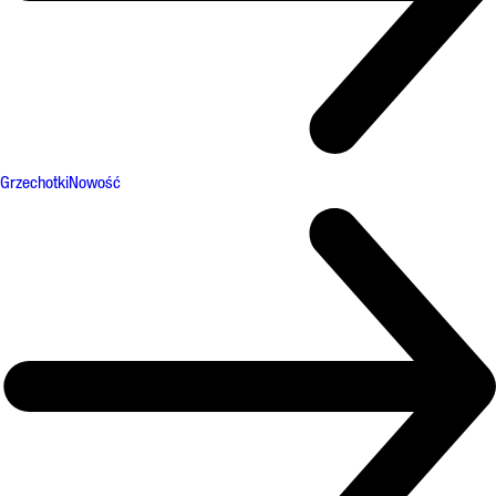
Grzechotki
Nowość