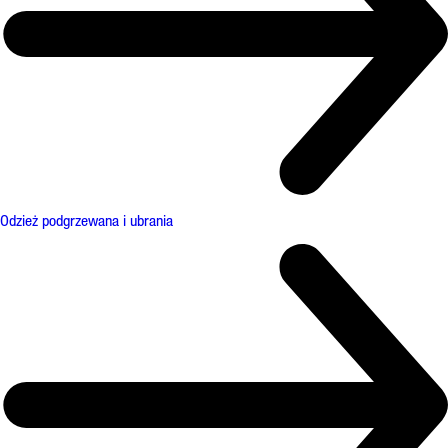
Odzież podgrzewana i ubrania