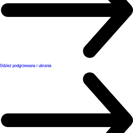
Odzież podgrzewana i ubrania