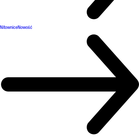
Nitownice
Nowość