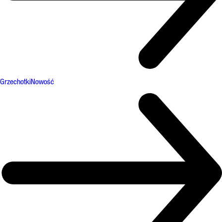
Grzechotki
Nowość