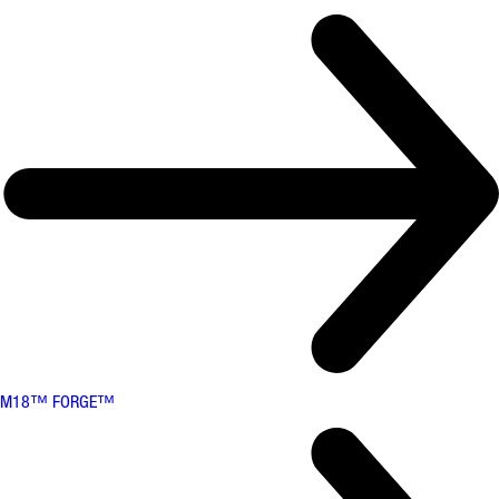
M18™ FORGE™