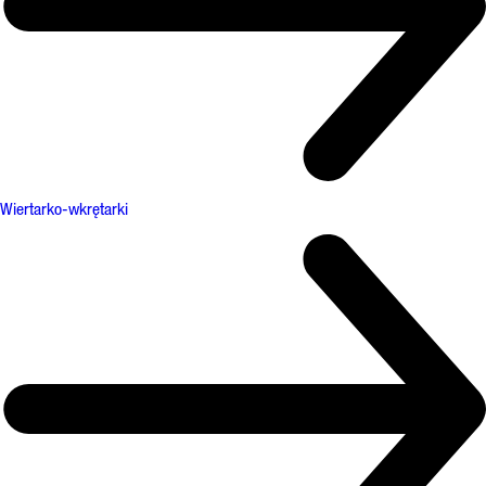
Wiertarko-wkrętarki