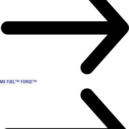
MX FUEL™ FORGE™