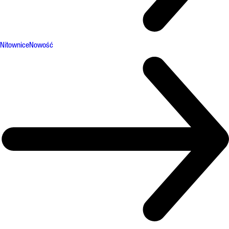
Nitownice
Nowość