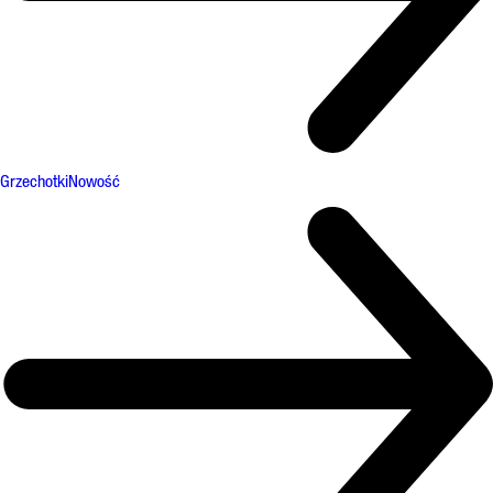
Grzechotki
Nowość