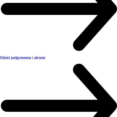
Odzież podgrzewana i ubrania