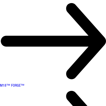
M18™ FORGE™