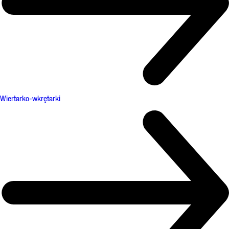
Wiertarko-wkrętarki