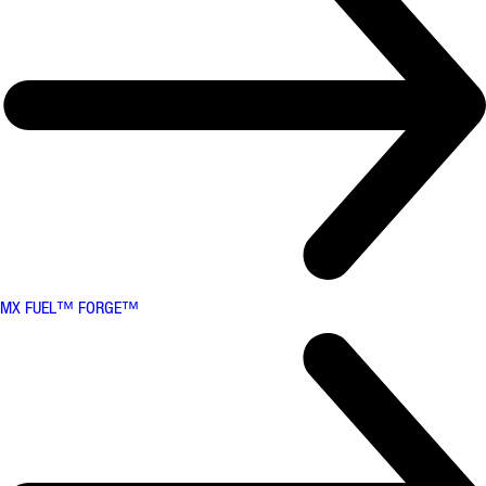
MX FUEL™ FORGE™