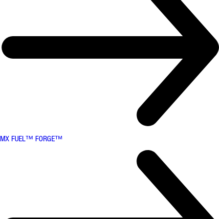
MX FUEL™ FORGE™