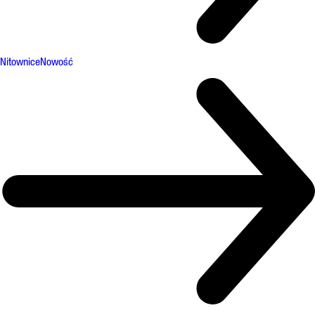
Nitownice
Nowość