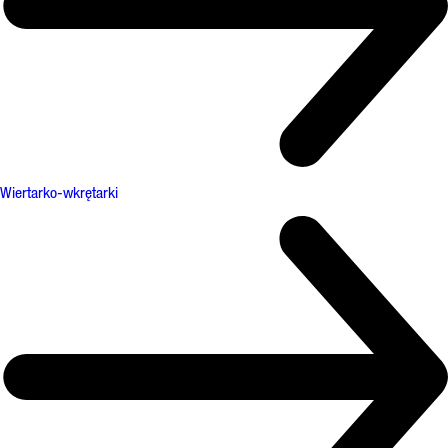
Wiertarko-wkrętarki