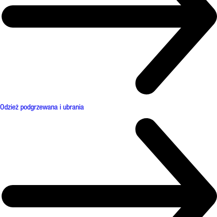
Odzież podgrzewana i ubrania