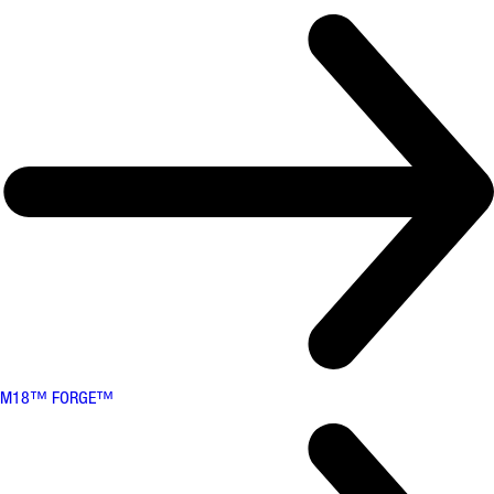
M18™ FORGE™