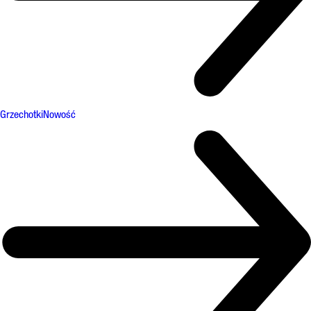
Grzechotki
Nowość