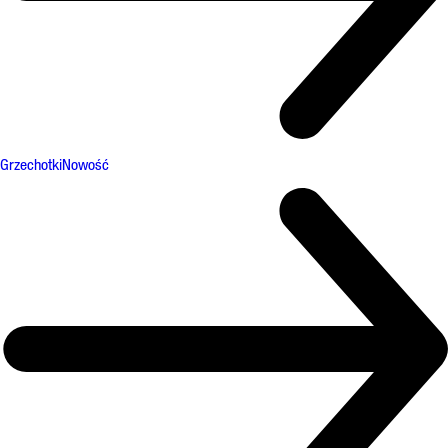
Grzechotki
Nowość