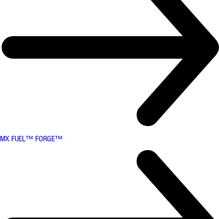
MX FUEL™ FORGE™