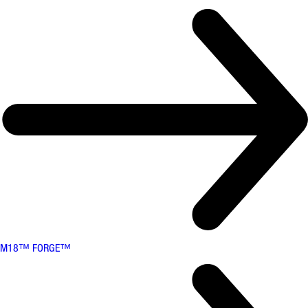
M18™ FORGE™