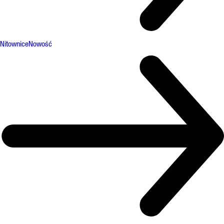
Nitownice
Nowość