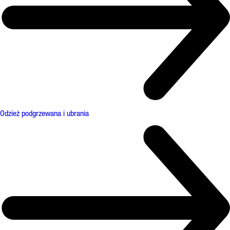
Odzież podgrzewana i ubrania