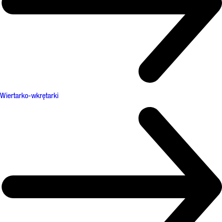
Wiertarko-wkrętarki