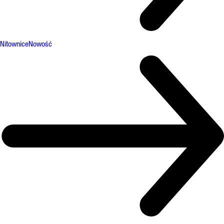
Nitownice
Nowość