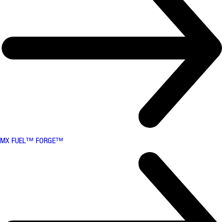
MX FUEL™ FORGE™