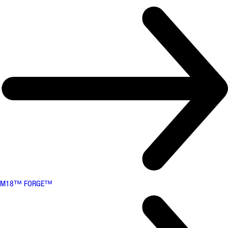
M18™ FORGE™