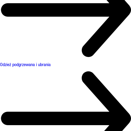
Odzież podgrzewana i ubrania