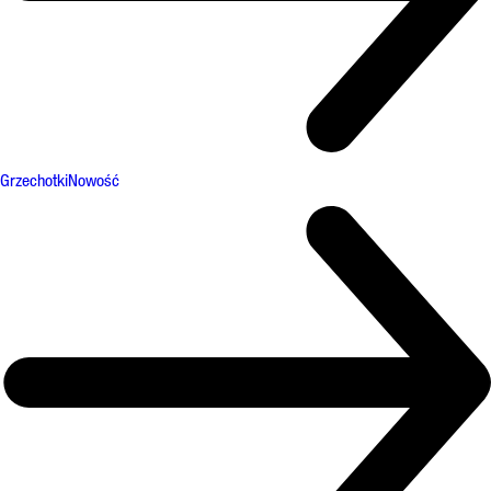
Grzechotki
Nowość