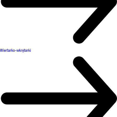
Wiertarko-wkrętarki