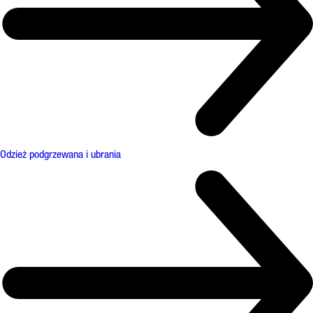
Odzież podgrzewana i ubrania