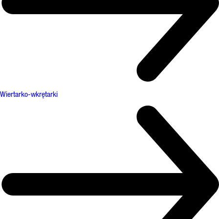
Wiertarko-wkrętarki