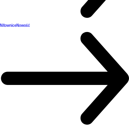
Nitownice
Nowość