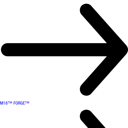
M18™ FORGE™