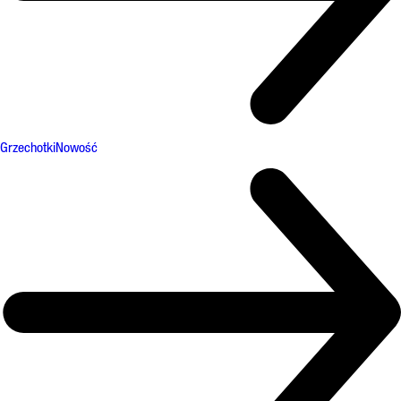
Grzechotki
Nowość