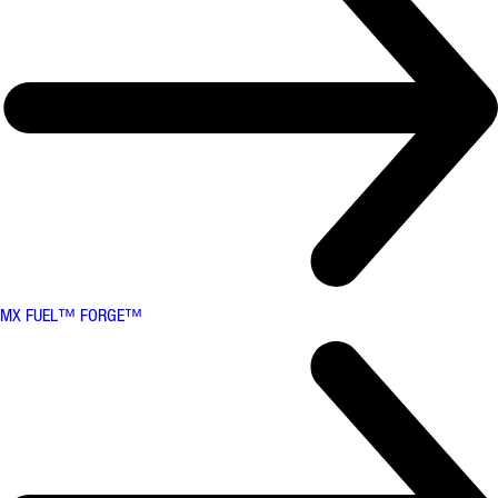
MX FUEL™ FORGE™