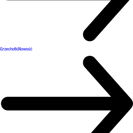
Grzechotki
Nowość