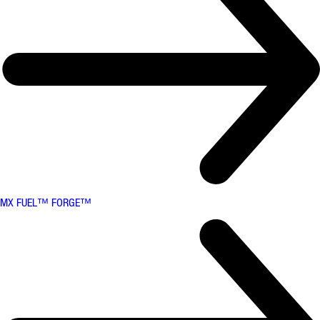
MX FUEL™ FORGE™