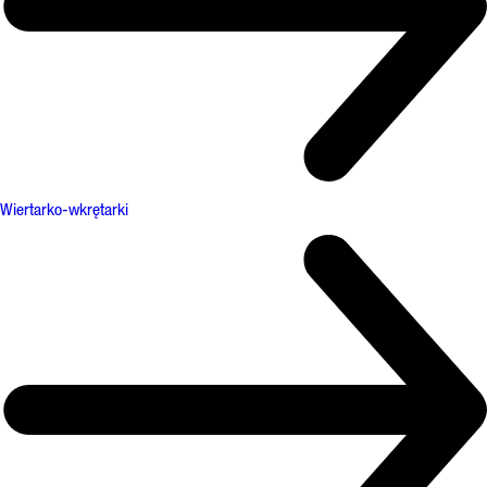
Wiertarko-wkrętarki