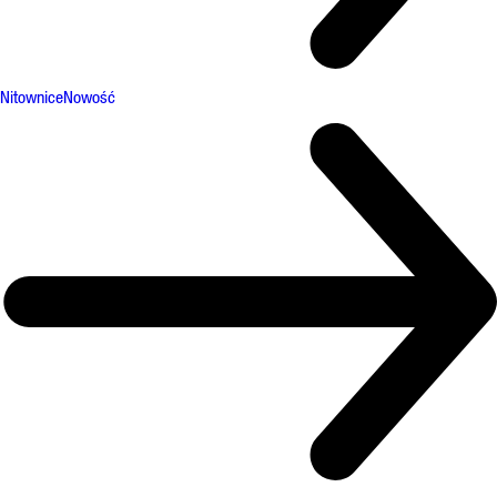
Nitownice
Nowość