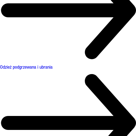
Odzież podgrzewana i ubrania