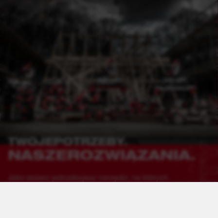
HEAVY DUTY
HEAVY DUTY
TWOJE
POTRZEBY.
NASZE
ROZWIĄZANIA.
Jako stolarz potrzebujesz narzędzi, na których
możesz polegać – mocnych, precyzyjnych i
niezawodnych. W MILWAUKEE® rozumiemy
wyzwania, z jakimi mierzą się profesjonaliści