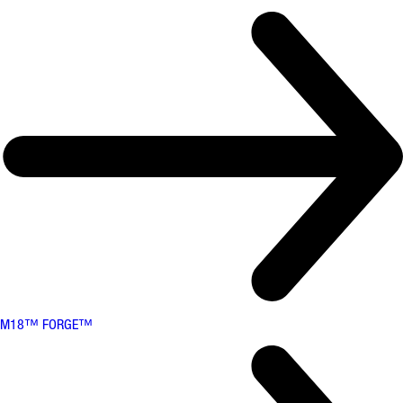
M18™ FORGE™