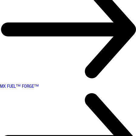
MX FUEL™ FORGE™