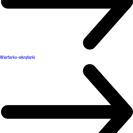
Wiertarko-wkrętarki