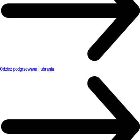
Odzież podgrzewana i ubrania