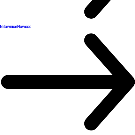
Nitownice
Nowość