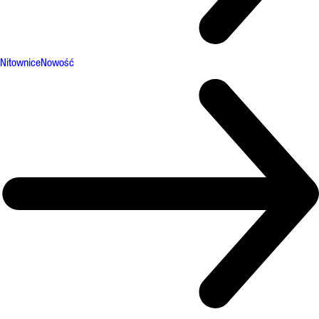
Nitownice
Nowość