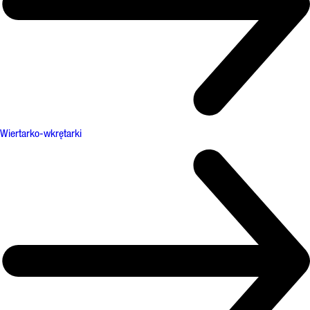
Wiertarko-wkrętarki