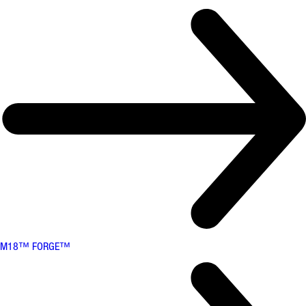
M18™ FORGE™