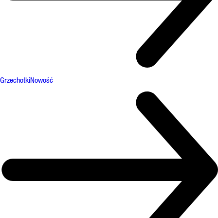
Grzechotki
Nowość