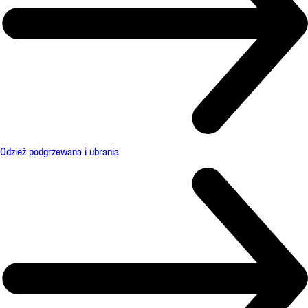
Odzież podgrzewana i ubrania