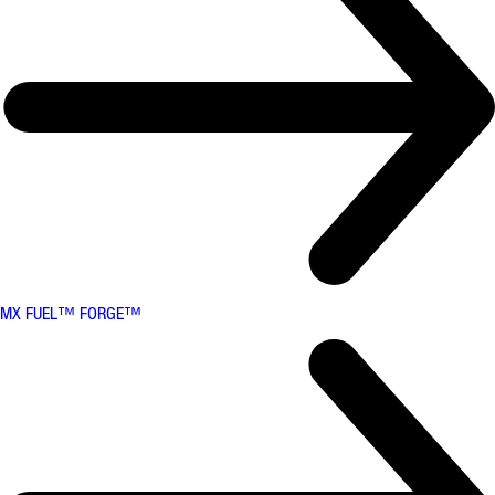
MX FUEL™ FORGE™