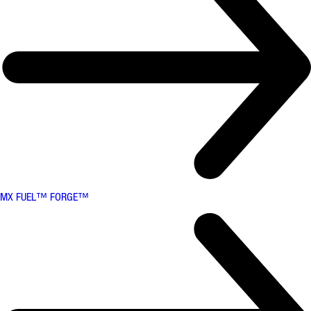
MX FUEL™ FORGE™