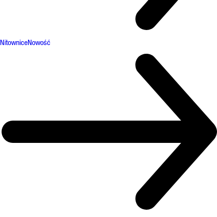
Nitownice
Nowość