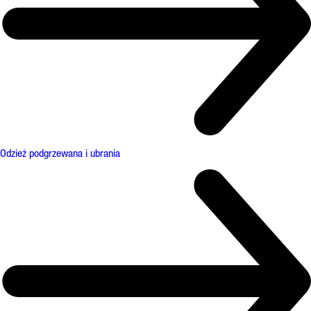
Odzież podgrzewana i ubrania