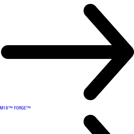
M18™ FORGE™