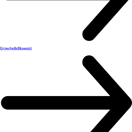
Grzechotki
Nowość