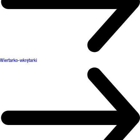
Wiertarko-wkrętarki