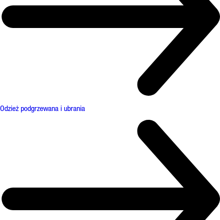
Odzież podgrzewana i ubrania