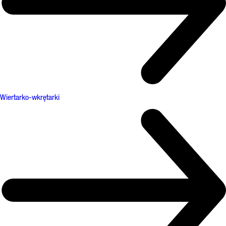
Wiertarko-wkrętarki