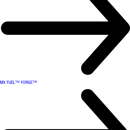
MX FUEL™ FORGE™