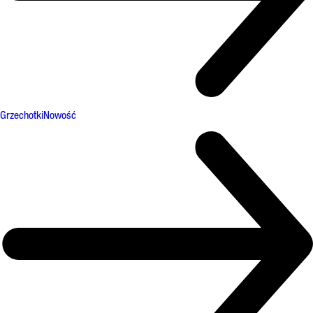
Grzechotki
Nowość