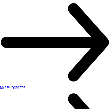
M18™ FORGE™