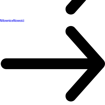
Nitownice
Nowość