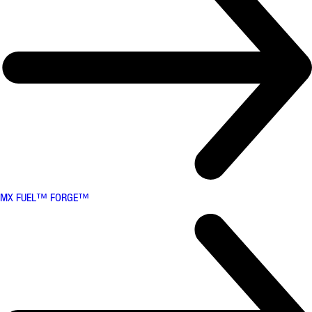
MX FUEL™ FORGE™