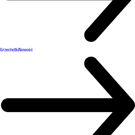
Grzechotki
Nowość