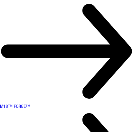
M18™ FORGE™