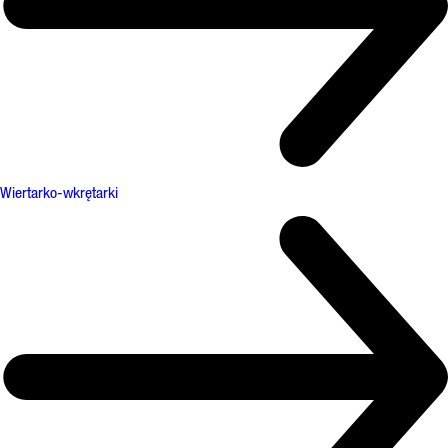
Wiertarko-wkrętarki