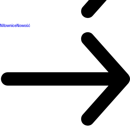
Nitownice
Nowość