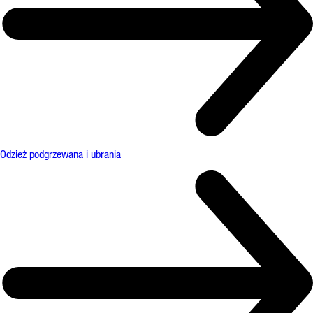
Odzież podgrzewana i ubrania