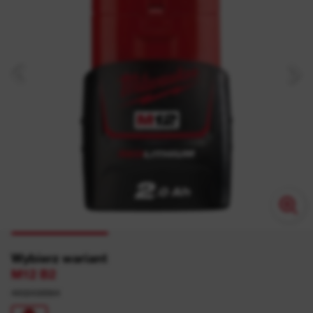
Wybierz wariant
M12 B2
4932430064