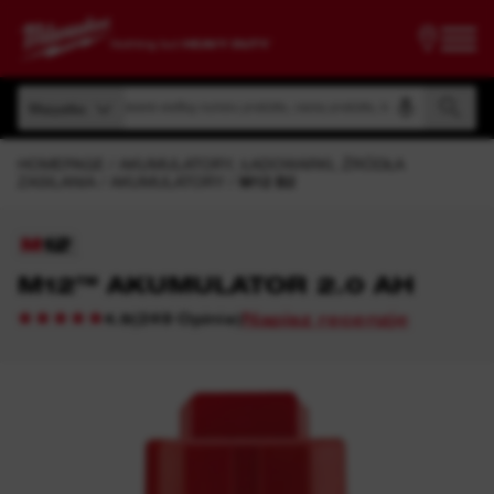
Wyszukiwanie według numeru produktu, nazwy produktu, kodu modelu
Wszystko
Wyszukiwanie według numeru produktu, nazwy produktu, kodu modelu
Wszystko
HOMEPAGE
AKUMULATORY, ŁADOWARKI, ŹRÓDŁA
ZASILANIA
AKUMULATORY
M12 B2
M12™ AKUMULATOR 2.0 AH
Napisz recenzję
(
249
Opinie
)
4.9