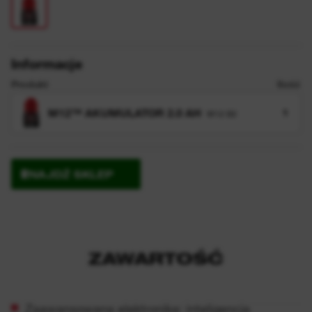
Informacje
Produkt
Ilość
M12™ AKUMULATOR 2.0 AH
1
M12 B2
ZNAJDŹ SKLEP
ZAWARTOŚĆ
Zaawansowana elektronika: inteligencja