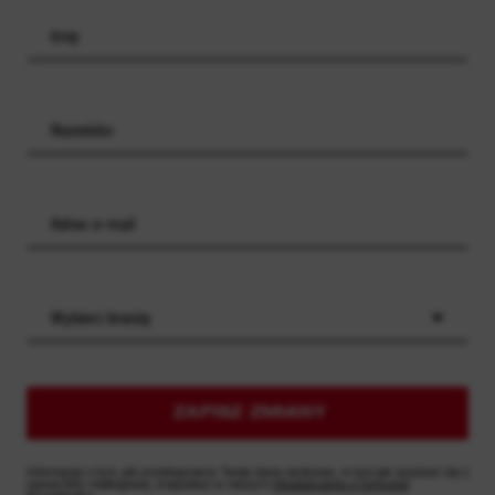
uszkodzeniu ogniw przez nadmierne
rozładowanie
Wybierz branżę
ZAPISZ ZMIANY
Informacje o tym, jak przetwarzamy Twoje dane osobowe, w tym jak wypisać się z
naszej listy mailingowej, znajdziesz w naszym
Oświadczeniu o Ochronie