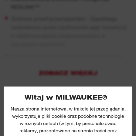
REDLINK™
Ochrona przed przeciążeniem - Zapobiega
uszkodzeniu przez użytkownika jego inwestycji
w elektronarzędzie bezprzewodowe w
sytuacjach nadużycia
System zarządzania temperaturą - Utrzymuje
baterię w idealnym zakresie temperatur, aby
zapewnić maksymalną żywotność
ZOBACZ WIĘCEJ
Monitorowanie poszczególnych ogniw —
zapewnia optymalne ładowanie i rozładowanie
Witaj w MILWAUKEE®
dla maksymalnej żywotności
Nasza strona internetowa, w trakcie jej przeglądania,
Ochrona przed rozładowaniem - Zapobiega
wykorzystuje pliki cookie oraz podobne technologie
SPECYFIKACJA
uszkodzeniom ogniw w wyniku nadmiernego
w różnych celach (w tym, by personalizować
rozładowania
reklamy, prezentowane na stronie treści oraz