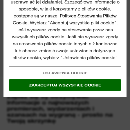
usprawniać jej działanie). Szczegółowe informacje o
CO JEST W ZESTAWIE
Do 2X więcej czasu pracy*, o 20% większa siła*,
sposobie, w jaki korzystamy z plików cookie,
do 2X więcej ładowań*
dostępne są w naszej
Polityce Stosowania Plików
Cookie
. Wybierz "Akceptuj wszystkie pliki cookie",
*W porównaniu z innymi technologiami litowo-
OCENY I OPINIE
jeśli wyrażasz zgodę na stosowanie przez nas
jonowymi i/lub z poprzednią technologią
4.9/5 from 249 reviews
wszystkich plików cookie. Jeśli nie wyrażasz zgody
akumulatorów MILWAUKEE®. Wyniki zależne od
na stosowanie plików cookie innych niż konieczne
napięcia, narzędzia i zastosowania.
lub chcesz zmienić swoje ustawienia dotyczące
DO POBRANIA O TYM PRODUKCIE
plików cookie, wybierz "Ustawienia plików cookie"
Zintegrowana spawana konstrukcja akumulatora
z ramą z separatorami reagującymi na wstrząsy,
USTAWIENIA COOKIE
które zapobiegają uszkodzeniu pakietu w wyniku
nadmiernych wibracji lub upadków
ZAAKCEPTUJ WSZYSTKIE COOKIE
NEWSLETTER MILWAUKEE®
Może być używany w ekstremalnych
Zapisz się by otrzymywać
informacje o najnowszych
temperaturach do -20 °C bez skracania czasu
premierach, wydarzeniach i
pracy i żywotności baterii
szansach na wygraną - prosto na
Twoją skrzynkę
Ochrona przed rozładowaniem zapobiega