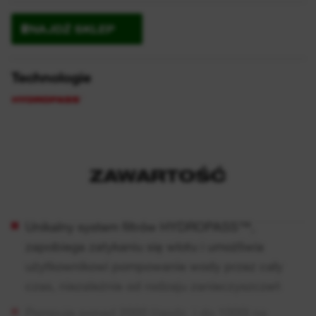
ZNAJDŹ SKLEP
Technologie
ZAWARTOŚĆ
Unikalny system filtrów HYDROPASS™,
zapobiega zatykaniu się wlotu i umożliwia
użytkownikowi pompowanie wody przez cały
czas, niezależnie od rodzaju zanieczyszczeń
Pompuje ponad 2000 l/godz. i do 1000l na