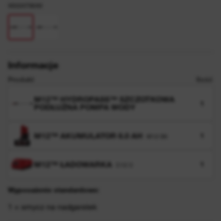
4933479640
Informacje
Produkt
Ilość
M12™ HYDROPASS™ SZCZOTKOWA
1
PODŁUŻNA POMPA WODY
M12™ AKUMULATOR 6.0 AH
1
M12 B6
M12™ ŁADOWARKA
1
C12 C
Wyposażenie standardowe:
1 × smycz na nadgarstek