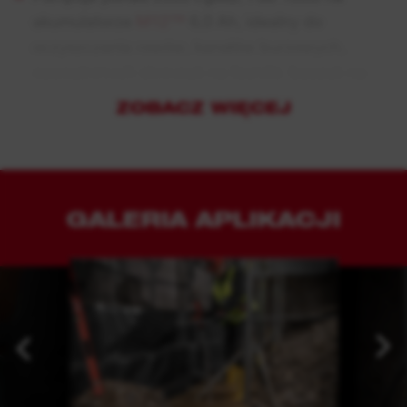
akumulatorze
M12™
6,0 Ah, idealny do
oczyszczania rowów, kanałów burzowych,
zewnętrznych skrzynek na liczniki, beczek na
deszczówkę i wieluinnych zastosowań
ZOBACZ WIĘCEJ
Poziom zanurzenia do 85 cm pozwala
użytkownikom z łatwością pompować duże
kałuże wody o maksymalnej wysokości
transportu cieczy w pionie 4,5 m
GALERIA APLIKACJI
Wylot gwintowany 3/4 BSPT pozwala na
podłączenie węży o średnicy wewnętrznej 19m
(średnica wewnętrzna) w celu uzyskania
maksymalnego ruchu objętościowego
Ta pompa nadaje się tylko do białej, szarej i
czarnej wody