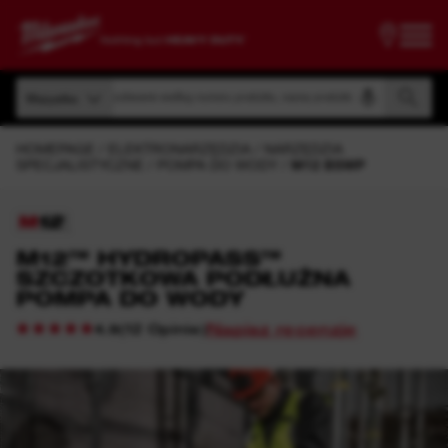
Wyszukiwanie według numeru produktu, nazwy produktu, kodu modelu
Wszystko
Wyszukiwanie według numeru produktu, nazwy produktu, kodu modelu
Wszystko
HOMEPAGE
ELEKTRONARZĘDZIA
NARZĘDZIA
SPECJALISTYCZNE
POMPA DO WODY
M12 BSWP
M12™ HYDROPASS™
SZCZOTKOWA PODŁUŻNA
POMPA DO WODY
Napisz recenzję
(
12
Opinie
)
4.9