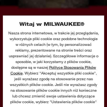
Wskaźnik poziomu naładowania akumulatora
Wysokiej jakości 4-biegunowy silnik szczotkowy,
akumulator REDLITHIUM™ i elektronika
Witaj w MILWAUKEE®
REDLINK™ zapewniające wymaganą moc, czas
pracy i trwałość.
ZOBACZ CO MÓWIĄ
Nasza strona internetowa, w trakcie jej przeglądania,
EKSPERCI
wykorzystuje pliki cookie oraz podobne technologie
Elastyczny system bateryjny gwarantuje
w różnych celach (w tym, by personalizować
współpracę ze wszystkimi akumulatorami
reklamy, prezentowane na stronie treści oraz
ZOBACZ SZCZEGÓŁOWE WYJAŚNIENIE UNIKALNYCH
MILWAUKEE®
M12™
usprawniać jej działanie). Szczegółowe informacje o
CECH
sposobie, w jaki korzystamy z plików cookie,
dostępne są w naszej
Polityce Stosowania Plików
Cookie
. Wybierz "Akceptuj wszystkie pliki cookie",
jeśli wyrażasz zgodę na stosowanie przez nas
wszystkich plików cookie. Jeśli nie wyrażasz zgody
na stosowanie plików cookie innych niż konieczne
lub chcesz zmienić swoje ustawienia dotyczące
plików cookie, wybierz "Ustawienia plików cookie"