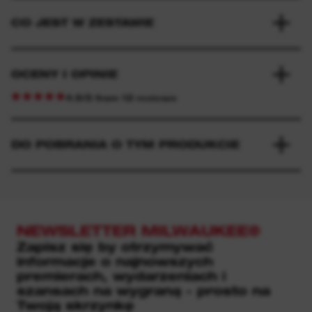
CO JEST W ZESTAWIE
OCENY I OPINIE
4.9/5 from 12 reviews
DO POBRANIA O TYM PRODUKCIE
NEWSLETTER MILWAUKEE®
Zapisz się by otrzymywać
informacje o najnowszych
premierach, wydarzeniach i
szansach na wygraną - prosto na
Twoją skrzynkę