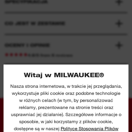
SPECYFIKACJA
CO JEST W ZESTAWIE
OCENY I OPINIE
4.8/5 from 6 reviews
Witaj w MILWAUKEE®
DO POBRANIA O TYM PRODUKCIE
Nasza strona internetowa, w trakcie jej przeglądania,
wykorzystuje pliki cookie oraz podobne technologie
w różnych celach (w tym, by personalizować
reklamy, prezentowane na stronie treści oraz
usprawniać jej działanie). Szczegółowe informacje o
sposobie, w jaki korzystamy z plików cookie,
dostępne są w naszej
Polityce Stosowania Plików
PERFECT MATCH
DEDYKOWANE ROZWIĄZAN