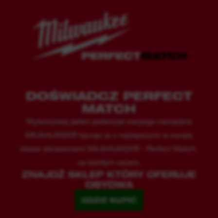
DOŚWIADCZ PERFECT
MATCH
Wykorzystaj pełen potencjał swojego narzędzia
MILWAUKEE® łącząc je z najlepszymi w swojej
klasie akcesoriami MILWAUKEE® - Perfect Match,
za każdym razem.
ZNAJDŹ SKLEP KTÓRY OFERUJE
OBYDWA
GDZIE KUPIĆ