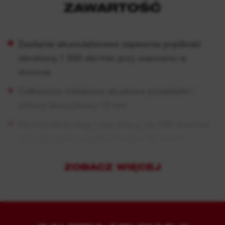
ZAWARTOŚĆ
Zasilanie akumulatorowe zapewnia prędkość
obrotową 1 500 obr/min przy wierceniu w
drewnie
Całkowicie metalowa obudowa przekładni i
uchwyt kluczykowy 13 mm
Ekstremalnie długi czas pracy: do 200 otworów
przy wierceniu wiertłem krętym 22 mm w
drewnie 50 x 100 mm na jednym naładowaniu
akumulatora M18 5.5 Ah
ZOBACZ WIĘCEJ
DNA naszej platformy FUEL™ na nowo definiuje
równowagę technologii bezprzewodowych.
Silnik bezszczotkowy POWERSTATE™ firmy