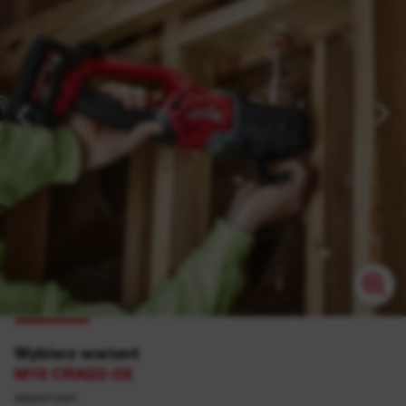
Wybierz wariant
M18 CRAD2-0X
4933471641