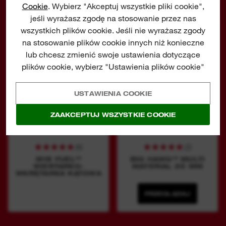
Cookie
. Wybierz "Akceptuj wszystkie pliki cookie",
jeśli wyrażasz zgodę na stosowanie przez nas
wszystkich plików cookie. Jeśli nie wyrażasz zgody
M18 CRAD2
Big Hawg Multi Material
na stosowanie plików cookie innych niż konieczne
lub chcesz zmienić swoje ustawienia dotyczące
plików cookie, wybierz "Ustawienia plików cookie"
USTAWIENIA COOKIE
ZAAKCEPTUJ WSZYSTKIE COOKIE
(
6
)
(
2
)
M18 FUEL™
BIG HAWG™ MULTI
WIERTARKO-
MATERIAL 25 MM
WKRĘTARKA KĄTOWA
PRZEGLĄDAJ