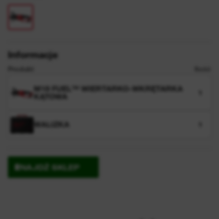
Informacje
Produkt
Ilość
M18 FUEL™ WIERTARKO-WKRĘTARKA
1
KĄTOWA
WALIZKA
1
ZNAJDŹ SKLEP