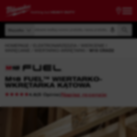
Wyszukiwanie według numeru produktu, nazwy produktu, kodu modelu
Wszystko
Wyszukiwanie według numeru produktu, nazwy produktu, kodu modelu
Wszystko
HOMEPAGE
ELEKTRONARZĘDZIA
WIERCENIE I
WKRĘCANIE
WIERTARKO-WKRĘTARKI
M18 CRAD2
M18 FUEL™ WIERTARKO-
WKRĘTARKA KĄTOWA
Napisz recenzję
(
6
Opinie
)
4.8