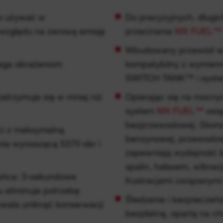
go używać w
Do precyzyjnych, długic
względu na zerową emisję
przecinania
MX FUEL™
Wbudowany przewód wod
ega obrażeniom
kompatybilny z wymien
SWITCH TANK™ i syste
trzymuje się w mniej niż
Opierając się na mocny
system
MX FUEL™
osią
bezprzewodowej. Skonc
ci z maksymalną
benzynowej, przewodowe
nia wynoszącą 5370 obr i
zapewniają wydajność b
spalin, hałasem, wibracj
końca: 3-sekundowe
frustracjami związanymi
 eliminuje potrzebę
Śledzenie i bezpieczeń
zwala uniknąć konserwacji
bezpłatną, opartą na ch
zarządzania zapasami n