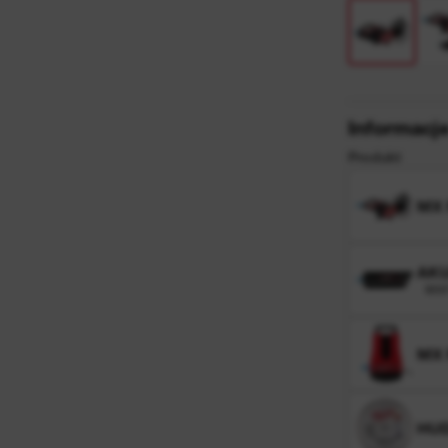
™
Informacj
Produkt
MX 
AKU
MXF
MX
HUD