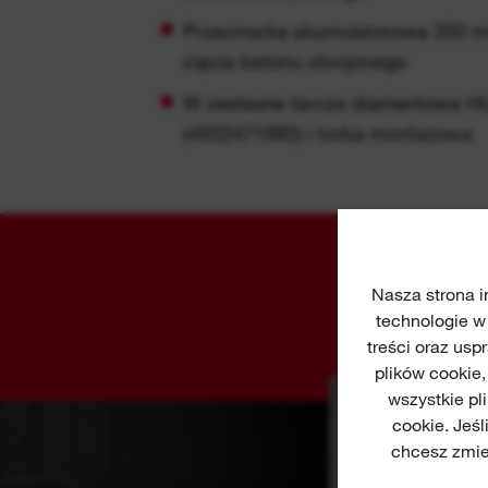
Przecinarka akumulatorowa 350 
cięcia betonu zbrojonego
W zestawie tarcza diamentowa 
(4932471985) i torba montażowa
Nasza strona i
technologie w
treści oraz usp
plików cookie
wszystkie pl
cookie. Jeś
chcesz zmie