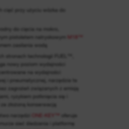
h cięć przy użyciu wózka do
ny do cięcia na mokro,
nym pistoletem natryskowym
M18™
mem zasilania wodą
ch stronach technologii FUEL™,
ga nowy poziom wydajności
entrowane na wydajności
j i pneumatycznej, narzędzia te
ez zagrożeń związanych z emisją
ami, ryzykiem potknięcia się i
 ze złożoną konserwacją
stwo narzędzi
ONE-KEY™
oferuje
murze sieć śledzenia i platformę
arzędzi.
ONE-KEY™
posiada