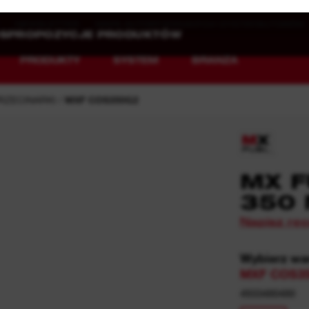
NEWSLETTER
MAPA AUTORYZOWANYCH DYSTRYBUTORÓW
PRODUKTY
SYSTEM
BRANŻA
RZECINARKI
MXF COS350G2
NOWE OBLICZE
NAŁADOWANE
MX F
NARZĘDZI
ENERGIĄ
350
Napisz re
MX FUEL™ Overview
REDLITHIUM™ USB
MX FUEL™ FORGE™
Wybierz wa
MXF COS35
4933480480