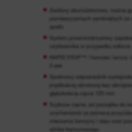
Zasilany akumulatorowo, można 
pomieszczeniach zamkniętych ze 
spalin
System przeciwodrzutowy zapobi
użytkownika w przypadku odbicia
RAPID STOP™ / hamulec tarczy: za
3 sek
Spalinowy odpowiednik wydajnoś
prędkością obrotową bez obciąże
głębokością cięcia 125 mm
Szybsze cięcie, od początku do 
uruchamianie za pomocą przycisku
mieszania benzyny i oleju oraz po
silnika benzynowego