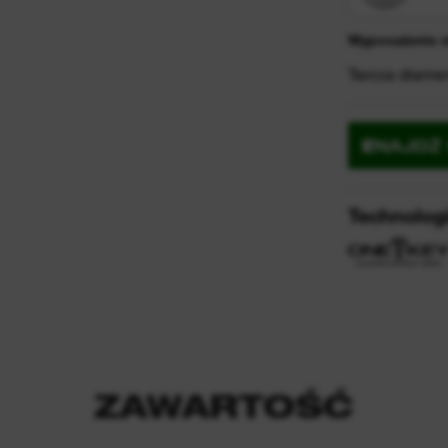
Wyposażenie 
Tarcza diam
ZNAJDŹ
Technolog
ZAWARTOŚĆ