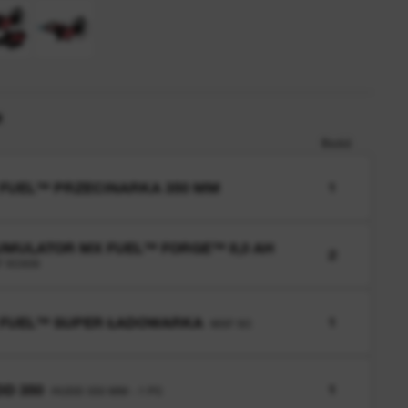
e
Ilość
FUEL™ PRZECINARKA 350 MM
1
MULATOR MX FUEL™ FORGE™ 8,0 AH
2
 XC608
 FUEL™ SUPER ŁADOWARKA
1
MXF SC
D 350
1
HUDD 350 MM - 1 PC