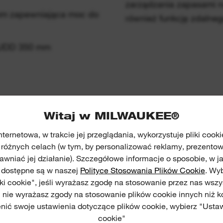
mm zapewniająca moc do
również funkcję zdalne
HUDD 350 mm
Witaj w MILWAUKEE®
GALERIA APLIKACJI
nternetowa, w trakcie jej przeglądania, wykorzystuje pliki cook
 różnych celach (w tym, by personalizować reklamy, prezentow
rawniać jej działanie). Szczegółowe informacje o sposobie, w j
, dostępne są w naszej
Polityce Stosowania Plików Cookie
. Wy
iki cookie", jeśli wyrażasz zgodę na stosowanie przez nas wszy
li nie wyrażasz zgody na stosowanie plików cookie innych niż k
nić swoje ustawienia dotyczące plików cookie, wybierz "Ustaw
cookie"