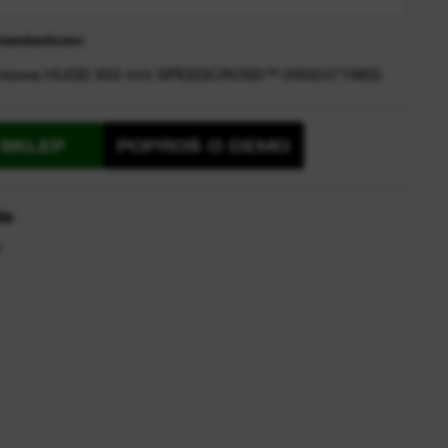
standardowe:
entowa HUDD 350 mm SPEEDCROSS™ (4932471985)
 SKLEP
POPROŚ O DEMO
ie