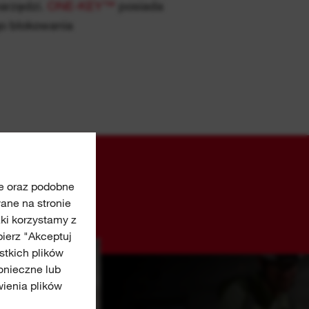
go blokowania
ie oraz podobne
ane na stronie
aki korzystamy z
bierz "Akceptuj
stkich plików
onieczne lub
ienia plików