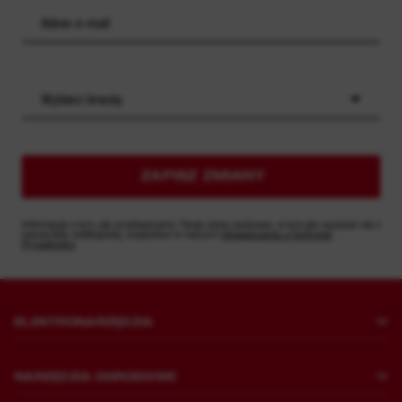
Wybierz branżę
ZAPISZ ZMIANY
Informacje o tym, jak przetwarzamy Twoje dane osobowe, w tym jak wypisać się z
naszej listy mailingowej, znajdziesz w naszym
Oświadczeniu o Ochronie
Prywatności
ELEKTRONARZĘDZIA
Wiercenie i wkręcanie
NARZĘDZIA OGRODOWE
Mocowanie