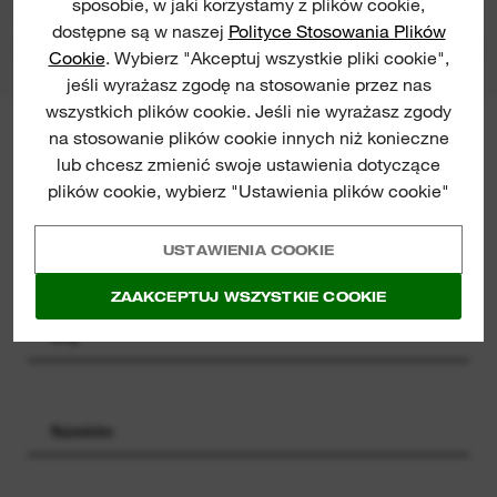
sposobie, w jaki korzystamy z plików cookie,
DO POBRANIA O TYM PRODUKCIE
dostępne są w naszej
Polityce Stosowania Plików
Cookie
. Wybierz "Akceptuj wszystkie pliki cookie",
jeśli wyrażasz zgodę na stosowanie przez nas
wszystkich plików cookie. Jeśli nie wyrażasz zgody
na stosowanie plików cookie innych niż konieczne
NEWSLETTER MILWAUKEE®
lub chcesz zmienić swoje ustawienia dotyczące
Zapisz się by otrzymywać
plików cookie, wybierz "Ustawienia plików cookie"
informacje o najnowszych
premierach, wydarzeniach i
szansach na wygraną - prosto na
USTAWIENIA COOKIE
Twoją skrzynkę
ZAAKCEPTUJ WSZYSTKIE COOKIE