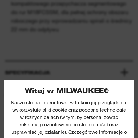
kompaktowego przepychacza segmentowego
do rur M18FCSSM, dla pełnej ochrony obszaru
roboczego przy wprowadzaniu spirali o średnicy
22 mm do odpływu
SPECYFIKACJA
Witaj w MILWAUKEE®
CO JEST W ZESTAWIE
Nasza strona internetowa, w trakcie jej przeglądania,
wykorzystuje pliki cookie oraz podobne technologie
w różnych celach (w tym, by personalizować
OCENY I OPINIE
reklamy, prezentowane na stronie treści oraz
usprawniać jej działanie). Szczegółowe informacje o