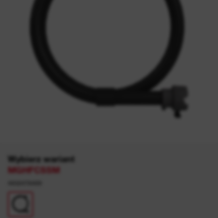
Wybierz wariant
MGHFCSSM
4932478409