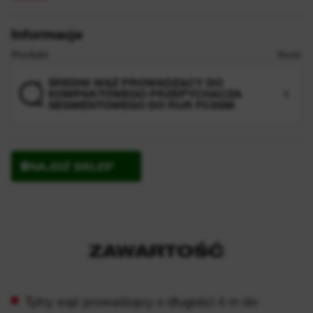
Informacje
Produkt
Ilość
ŚREDNI WĄŻ PROWADZĄCY DO
KOMPAKTOWEGO PRZEPYCHACZA
1
SEGMENTOWEGO DO RUR FCSSM
ZNAJDŹ SKLEP
ZAWARTOŚĆ
Tylny wąż prowadzący o długości 4 m do