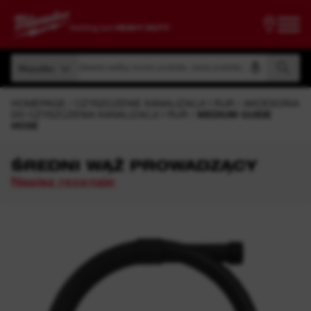
Wyszukiwanie według numeru produktu, nazwy produktu, kodu modelu
Wszystko
Wyszukiwanie według numeru produktu, nazwy produktu, kodu modelu
Wszystko
HOMEPAGE
CZYSZCZENIE KANALIZACJI I RUR
AKCESORIA
DO CZYSZCZENIA KANALIZACJI I RUR
MEDIUM GUIDE
HOSE
ŚREDNI WĄŻ PROWADZĄCY
Napisz recenzję