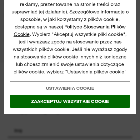
reklamy, prezentowane na stronie treści oraz
usprawniać jej działanie). Szczegółowe informacje o
OCENY I OPINIE
sposobie, w jaki korzystamy z plików cookie,
dostępne są w naszej
Polityce Stosowania Plików
Cookie
. Wybierz "Akceptuj wszystkie pliki cookie",
DO POBRANIA O TYM PRODUKCIE
jeśli wyrażasz zgodę na stosowanie przez nas
wszystkich plików cookie. Jeśli nie wyrażasz zgody
na stosowanie plików cookie innych niż konieczne
lub chcesz zmienić swoje ustawienia dotyczące
plików cookie, wybierz "Ustawienia plików cookie"
NEWSLETTER MILWAUKEE®
Zapisz się by otrzymywać
USTAWIENIA COOKIE
informacje o najnowszych
premierach, wydarzeniach i
ZAAKCEPTUJ WSZYSTKIE COOKIE
szansach na wygraną - prosto na
Twoją skrzynkę