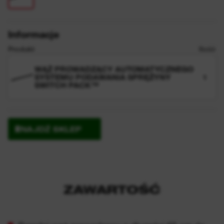
Informacje
Produkt
Ilość
WĄŻ PROWADZĄCY AUTOMATYCZNEGO
SYSTEMU PODAWANIA SPRĘŻYNY
1
SWITCH PACK™
ZNAJDŹ SKLEP
ZAWARTOŚĆ