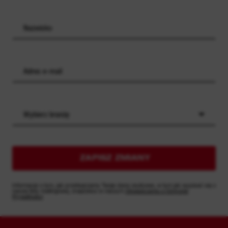
Wybierz branżę
ZAPISZ ZMIANY
Informacje o tym, jak przetwarzamy Twoje dane osobowe, w tym jak wypisać się z
naszej listy mailingowej, znajdziesz w naszym
Oświadczeniu o Ochronie
Prywatności