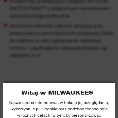
Przedni wąż prowadzący o długości 65 cm do
SWITCH PACK™ z dołączonym mechanizmem
automatycznego podawania
Umożliwia całkowite zakrycie sprężyny przy
jednoczesnym automatycznym podawaniu kabla
do odpływu w celu zapewnienia najlepszej
ochrony i zapobieganiu rozprzestrzenianiu się
odpadów z rur
Witaj w MILWAUKEE®
SPECYFIKACJA
Nasza strona internetowa, w trakcie jej przeglądania,
wykorzystuje pliki cookie oraz podobne technologie
CO JEST W ZESTAWIE
w różnych celach (w tym, by personalizować