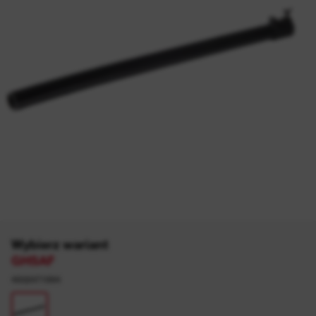
Wybierz wariant
GHSAF
4932471994