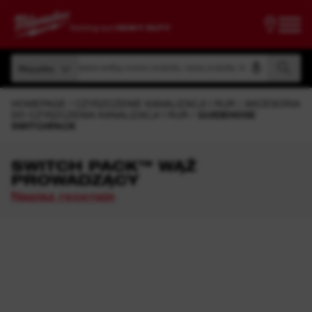
Wyszukiwanie według numeru produktu, nazwy produktu, kodu modelu
Wszystko
Wyszukiwanie według numeru produktu, nazwy produktu, kodu modelu
Wszystko
HOMEPAGE
CZYSZCZENIE KANALIZACJI I RUR
AKCESORIA
DO CZYSZCZENIA KANALIZACJI I RUR
GUIDEHOSE
SWITCHPACK
SWITCH PACK™ WĄŻ
PROWADZĄCY
Napisz recenzję