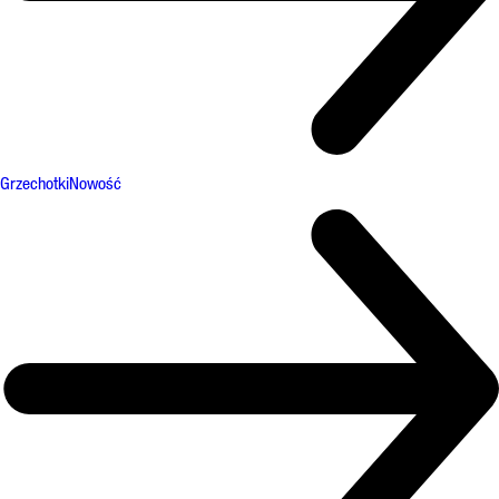
Grzechotki
Nowość