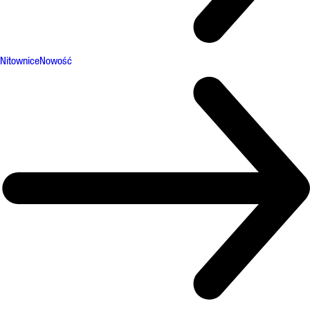
Nitownice
Nowość