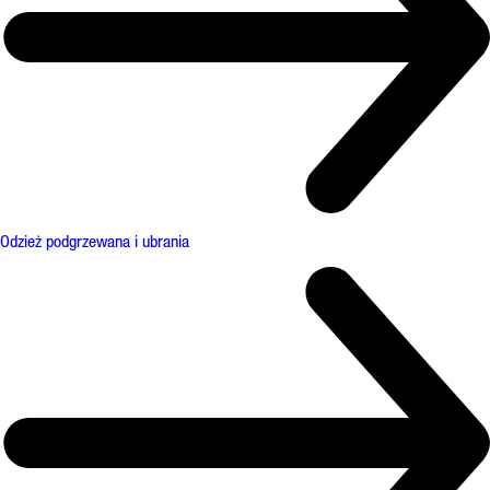
Odzież podgrzewana i ubrania