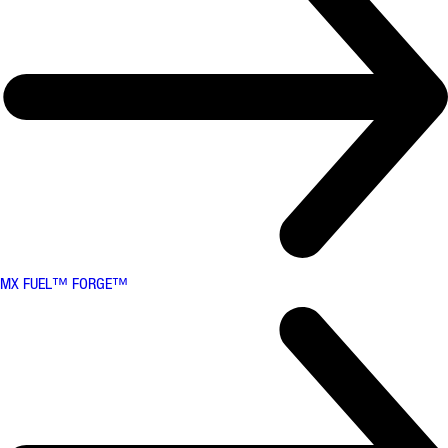
MX FUEL™ FORGE™