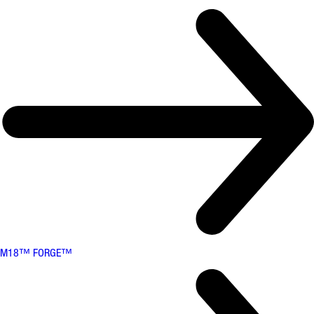
M18™ FORGE™