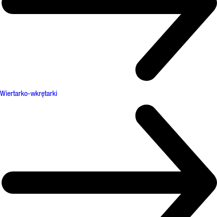
Wiertarko-wkrętarki