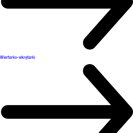
Wiertarko-wkrętarki