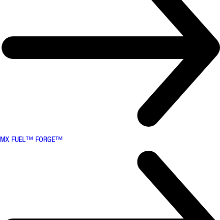
MX FUEL™ FORGE™