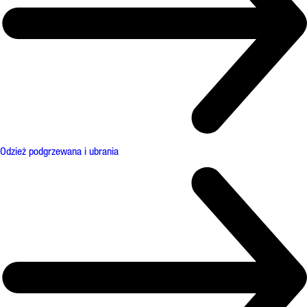
Odzież podgrzewana i ubrania