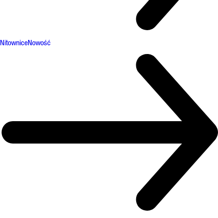
Nitownice
Nowość