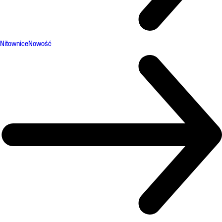
Nitownice
Nowość