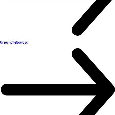
Grzechotki
Nowość