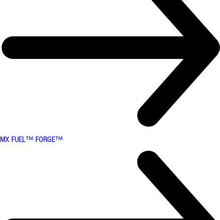
MX FUEL™ FORGE™