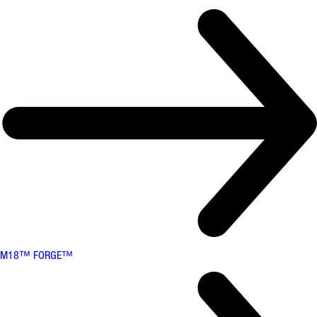
M18™ FORGE™