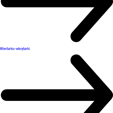
Wiertarko-wkrętarki