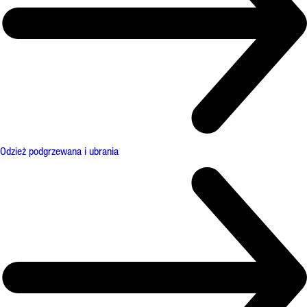
Odzież podgrzewana i ubrania