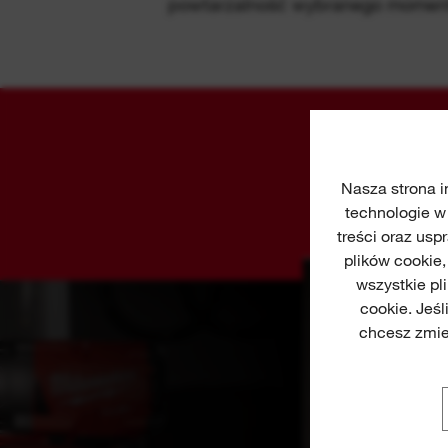
powtarzalność wybranego momen
Nasza strona i
technologie w
treści oraz usp
plików cookie
wszystkie pl
cookie. Jeś
chcesz zmie