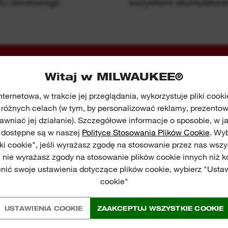
tu obrotowego
wszystkimi akumulato
GALERIA APLIKACJI
Witaj w MILWAUKEE®
nternetowa, w trakcie jej przeglądania, wykorzystuje pliki cook
 różnych celach (w tym, by personalizować reklamy, prezentow
rawniać jej działanie). Szczegółowe informacje o sposobie, w j
, dostępne są w naszej
Polityce Stosowania Plików Cookie
. Wy
iki cookie", jeśli wyrażasz zgodę na stosowanie przez nas wszy
li nie wyrażasz zgody na stosowanie plików cookie innych niż k
nić swoje ustawienia dotyczące plików cookie, wybierz "Ustaw
cookie"
USTAWIENIA COOKIE
ZAAKCEPTUJ WSZYSTKIE COOKIE